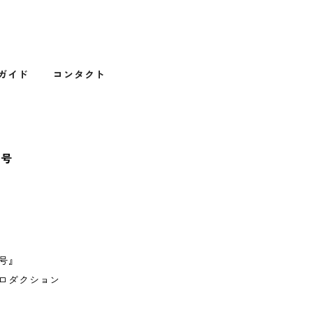
ガイド
コンタクト
刊号
号』
プロダクション