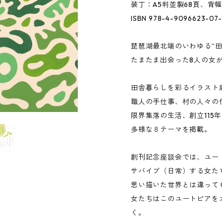
装丁：A5判並製68頁、背
ISBN 978-4-9096623-07
琵琶湖最北端のいわゆる”田
たまたま出会った8人の女
田舎暮らしを彩るイラスト
職人の手仕事、村の人々の
限界集落の生活、創立115
多様な８テーマを掲載。
創刊記念座談会では、ユー
サバイブ（日常）する女た
思い描いた世界とは違って
女たちはこのユートピアを
く。