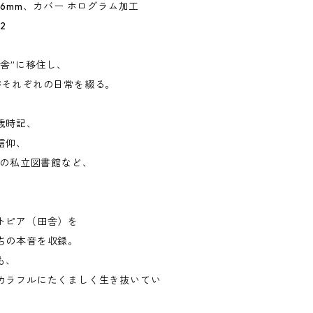
幅6mm、カバー ホログラム加工
-2
舎”に移住し、
がそれぞれの日常を綴る。
歳時記、
信仰、
年の私立図書館など、
トピア（田舎）を
ちの本音を収録。
も、
カラフルにたくましく生き抜いてい