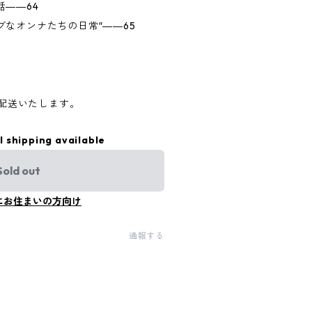
――64
なオンナたちの日常″――65
て配送いたします。
l shipping available
Sold out
にお住まいの方向け
通報する