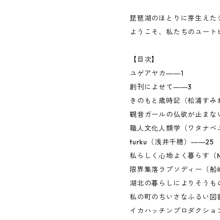
琵琶湖のほとりに芽生えたシ
ようこそ、私たちのユート
【目次】
ユゲアヤカ――1
創刊によせて――3
きのもと歳時記（松浦すみ
観音ガールの仏欲が止まな
職人文化人類学（ワタナベユ
turku（浅井千穂）――25
私らしく心地よく暮らす（MU
限界集落ラプソディー（船崎
湖北の暮らしによりそうも
私の町のちいさなふるい図
イカハッチンプロダクショ