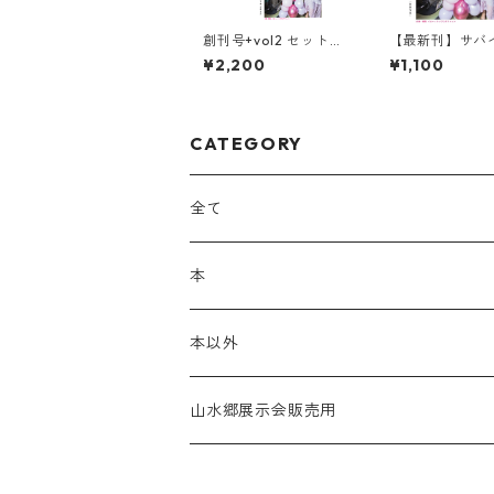
創刊号+vol2 セット販
【最新刊】サバ
売
ートピア vol.2
¥2,200
¥1,100
CATEGORY
全て
本
本以外
山水郷展示会販売用