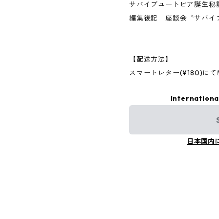
サバイブユートピア誕生秘話
編集後記 座談会〝サバイブ
【配送方法】
スマートレター(¥180)に
Internationa
日本国内