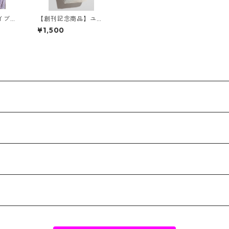
イブユ
【創刊記念商品】ユゲ
アヤカ x サバイブユー
¥1,500
トピア コラボトートバ
ッグ