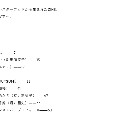
スターフッドから生まれたZINE。
ピアへ。
れ）――7
い（對馬佳菜子）――13
カリ）――19
TSUMI）――33
桜）――41
のたち（荒井恵梨子）――47
書館（堀江昌史）――53
ンメンバープロフィール――63